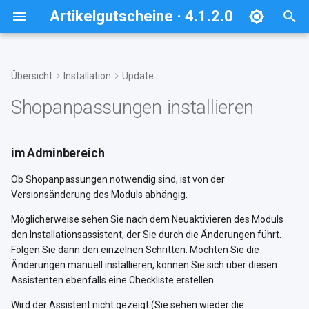
Artikelgutscheine · 4.1.2.0
S
u
Übersicht
Installation
Update
Systemanforderungen
Schnellstart per Composer
im Adminbereich
Modulerweiterungen
Inhalte
Hilfe und Support
Rabatt
c
Shopanpassungen installieren
deaktivieren und entfernen
h
Vorbereitungen
Vorbereitungen
oder auf der Kommandozeile
Konfiguration
Gutscheinserie
Modul deaktivieren
e
im Adminbereich
Modul zur Installation
w
hinzufügen
Modul aus der Installation
Ob Shopanpassungen notwendig sind, ist von der
entfernen
i
Versionsänderung des Moduls abhängig.
Verwendung eigener Themes
r
Möglicherweise sehen Sie nach dem Neuaktivieren des Moduls
Dateien löschen
den Installationsassistent, der Sie durch die Änderungen führt.
d
Providerspezifische
Folgen Sie dann den einzelnen Schritten. Möchten Sie die
Installation
Datenbank bereinigen
Änderungen manuell installieren, können Sie sich über diesen
i
Assistenten ebenfalls eine Checkliste erstellen.
n
Modul im Shop aktivieren
TMP-Ordner leeren
Wird der Assistent nicht gezeigt (Sie sehen wieder die