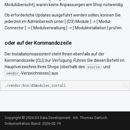
i
Modulübersicht), waren keine Anpassungen am Shop notwendig.
Shopanpassungen installieren
t
Ob erforderliche Updates ausgeführt werden sollen, können Sie
jederzeit im Adminbereich unter [ (D3) Module ] -> [ Modul-
TMP-Ordner leeren
i
Connector ] -> [ Modulverwaltung ] -> [ Modulinstallation ] prüfen.
a
Lizenzschlüssel eintragen
oder auf der Kommandozeile
l
Konfiguration einstellen
Der Installationsassistent steht Ihnen ebenfalls auf der
i
Kommandozeile (CLI) zur Verfügung. Führen Sie diesen Befehl im
Updatefähigkeit
s
Hauptverzeichnis Ihres Shops (oberhalb des
- und
source
-Verzeichnisses) aus:
vendor
i
nachträgliche Anpassung der
Installationsumgebung
e
r
t
Copyright © 2026 D3 Data Development · Inh. Thomas Dartsch
·
Dokumentation Stand: 2026-02-19