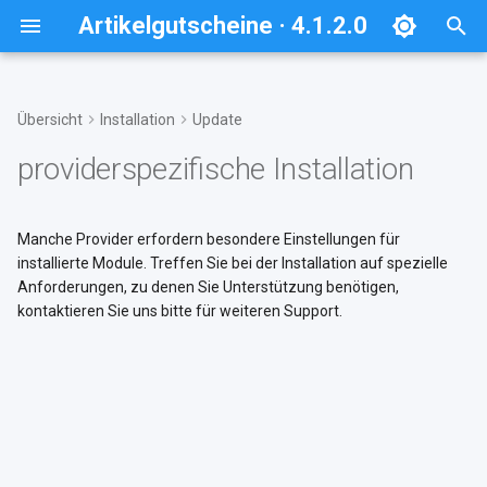
Artikelgutscheine · 4.1.2.0
S
u
Übersicht
Installation
Update
Systemanforderungen
Schnellstart per Composer
Modulerweiterungen
Inhalte
Hilfe und Support
Rabatt
c
providerspezifische Installation
deaktivieren und entfernen
h
Vorbereitungen
Vorbereitungen
Konfiguration
Gutscheinserie
Modul deaktivieren
e
Manche Provider erfordern besondere Einstellungen für
Modul zur Installation
installierte Module. Treffen Sie bei der Installation auf spezielle
w
hinzufügen
Modul aus der Installation
Anforderungen, zu denen Sie Unterstützung benötigen,
entfernen
i
kontaktieren Sie uns bitte für weiteren Support.
Verwendung eigener Themes
r
Dateien löschen
d
Providerspezifische
Installation
Datenbank bereinigen
i
n
Modul im Shop aktivieren
TMP-Ordner leeren