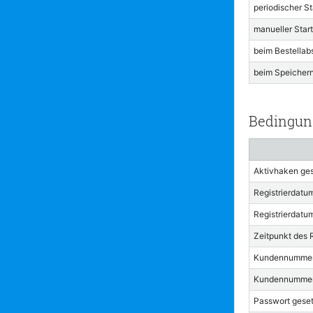
periodischer St
manueller Star
beim Bestellab
beim Speicher
Bedingun
Aktivhaken gese
Registrierdatu
Registrierdatu
Zeitpunkt des 
Kundennummer 
Kundennummer k
Passwort gesetz