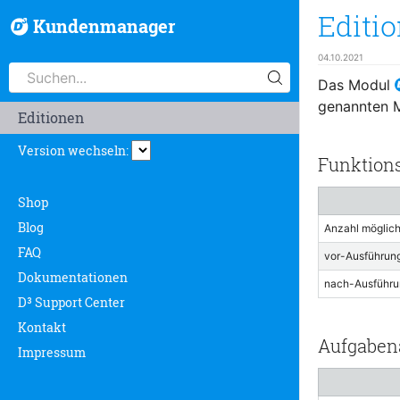
Editi
Kundenmanager
04.10.2021
Das Modul
genannten Mo
Editionen
Version wechseln:
Funktion
Shop
Blog
Anzahl möglic
FAQ
vor-Ausführung
Dokumentationen
nach-Ausführu
D³ Support Center
Kontakt
Aufgaben
Impressum