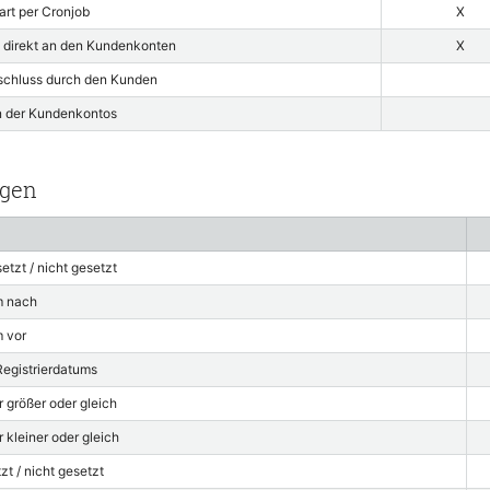
art per Cronjob
X
t direkt an den Kundenkonten
X
schluss durch den Kunden
n der Kundenkontos
gen
tzt / nicht gesetzt
m nach
m vor
Registrierdatums
größer oder gleich
leiner oder gleich
t / nicht gesetzt