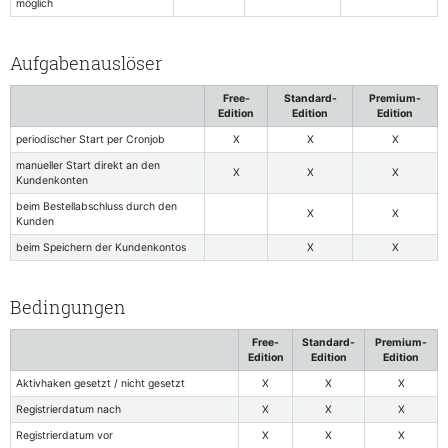
möglich
Aufgabenauslöser
Free-
Standard-
Premium-
Edition
Edition
Edition
periodischer Start per Cronjob
X
X
X
manueller Start direkt an den
X
X
X
Kundenkonten
beim Bestellabschluss durch den
X
X
Kunden
beim Speichern der Kundenkontos
X
X
Bedingungen
Free-
Standard-
Premium-
Edition
Edition
Edition
Aktivhaken gesetzt / nicht gesetzt
X
X
X
Registrierdatum nach
X
X
X
Registrierdatum vor
X
X
X