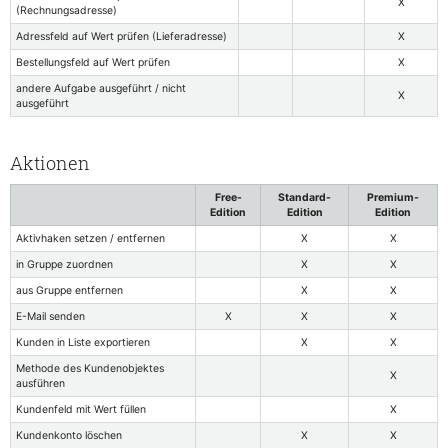
X
(Rechnungsadresse)
Adressfeld auf Wert prüfen (Lieferadresse)
X
Bestellungsfeld auf Wert prüfen
X
andere Aufgabe ausgeführt / nicht
X
ausgeführt
Aktionen
Free-
Standard-
Premium-
Edition
Edition
Edition
Aktivhaken setzen / entfernen
X
X
in Gruppe zuordnen
X
X
aus Gruppe entfernen
X
X
E-Mail senden
X
X
X
Kunden in Liste exportieren
X
X
Methode des Kundenobjektes
X
ausführen
Kundenfeld mit Wert füllen
X
Kundenkonto löschen
X
X