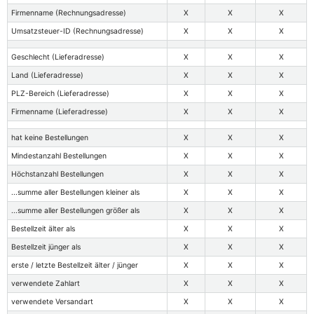
Firmenname (Rechnungsadresse)
X
X
X
Umsatzsteuer-ID (Rechnungsadresse)
X
X
X
Geschlecht (Lieferadresse)
X
X
X
Land (Lieferadresse)
X
X
X
PLZ-Bereich (Lieferadresse)
X
X
X
Firmenname (Lieferadresse)
X
X
X
hat keine Bestellungen
X
X
X
Mindestanzahl Bestellungen
X
X
X
Höchstanzahl Bestellungen
X
X
X
...summe aller Bestellungen kleiner als
X
X
X
...summe aller Bestellungen größer als
X
X
X
Bestellzeit älter als
X
X
X
Bestellzeit jünger als
X
X
X
erste / letzte Bestellzeit älter / jünger
X
X
X
verwendete Zahlart
X
X
X
verwendete Versandart
X
X
X