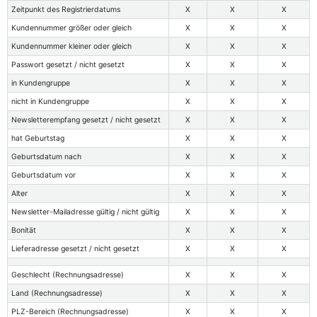
Zeitpunkt des Registrierdatums
X
X
X
Kundennummer größer oder gleich
X
X
X
Kundennummer kleiner oder gleich
X
X
X
Passwort gesetzt / nicht gesetzt
X
X
X
in Kundengruppe
X
X
X
nicht in Kundengruppe
X
X
X
Newsletterempfang gesetzt / nicht gesetzt
X
X
X
hat Geburtstag
X
X
X
Geburtsdatum nach
X
X
X
Geburtsdatum vor
X
X
X
Alter
X
X
X
Newsletter-Mailadresse gültig / nicht gültig
X
X
X
Bonität
X
X
X
Lieferadresse gesetzt / nicht gesetzt
X
X
X
Geschlecht (Rechnungsadresse)
X
X
X
Land (Rechnungsadresse)
X
X
X
PLZ-Bereich (Rechnungsadresse)
X
X
X