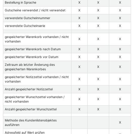
Bestellung in Sprache
X
X
X
Gutscheine verwendet / nicht verwendet
X
X
X
verwendete Gutscheinnummer
X
X
X
verwendete Gutscheinserie
X
X
X
gespeicherter Warenkorb vorhanden / nicht
X
X
X
vorhanden
gespeicherter Warenkorb nach Datum
X
X
X
gespeicherter Warenkorb vor Datum
X
X
X
Zeitraum ab letzter Änderung des
X
X
X
gespeicherten Warenkorbes
gespeicherter Notizzettel vorhanden / nicht
X
X
X
vorhanden
Anzahl gespeicherter Notizzettel
X
X
X
gespeicherter Wunschzettel vorhanden /
X
X
X
nicht vorhanden
Anzahl gespeicherter Wunschzettel
X
X
X
Methode des Kundenlistenobjektes
X
ausführen
Adressfeld auf Wert prüfen