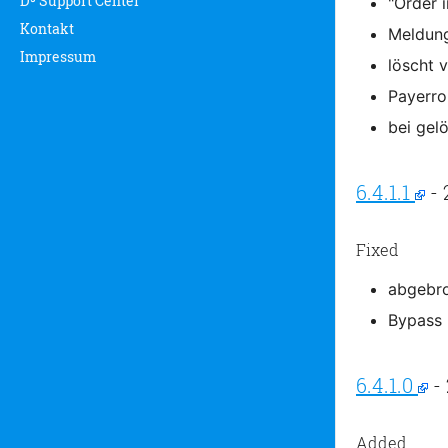
D³ Support Center
"Order 
Kontakt
Meldung
Impressum
löscht 
Payerro
bei gel
6.4.1.1
- 
Fixed
abgebro
Bypass 
6.4.1.0
- 
Added