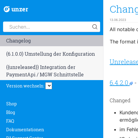
Chang
unzer
13.06.2023
All notable 
Changelog
The format 
(6.1.0.0) Umstellung der Konfiguration
Unreleas
({unreleased}) Integration der
PaymentApi / MGW Schnittstelle
6.4.2.0
-
Version wechseln:
Changed
Shop
Blog
Kundend
ermögli
FAQ
im Fehl
Dokumentationen