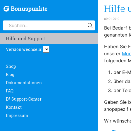
Hilfe
Bonuspunkte
09.01.2019
Bei Bedarf b
genannten K
Hilfe und Support
Haben Sie F
Version wechseln:
unserer
Mod
folgenden M
Shop
per E-M
Blog
über da
Dokumentationen
per Tel
FAQ
D³ Support-Center
Geben Sie b
Kontakt
shopspezifi
Impressum
Wir wünsche