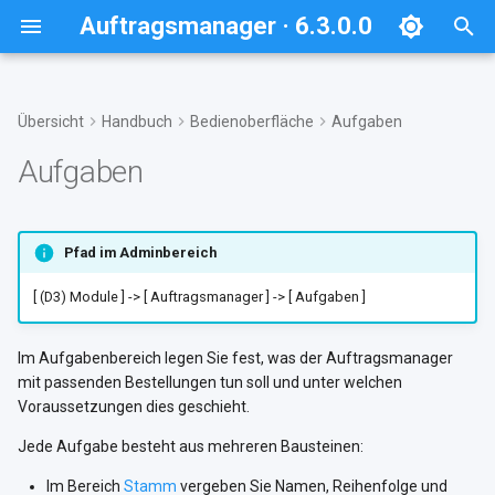
Auftragsmanager · 6.3.0.0
S
u
Übersicht
Handbuch
Bedienoberfläche
Aufgaben
Überblick
Inhalte
Grundeinstellungen
Typischer Ablauf
Bestellzeitpunkt global für
Aufgaben mit
Hilfe und Support
Systemanforderungen
c
Aufgaben
Aufgaben festlegen
programmierbarem Auslöser
h
starten
Anforderungen
Beispielaufgaben
Aufgabeneinstellungen ->
Für den Einstieg hilfreich
Lizenzen
Kompatibilität
Ordner
Cronjob-Einrichtung
e
Pfad im Adminbereich
Aufgaben für alle relevanten
Neuinstallation
w
Bestellungen manuell
Allgemeine
Cronjobs für unterschiedlich
[ (D3) Module ] -> [ Auftragsmanager ] -> [ Aufgaben ]
ausführen
Cronjobeinstellungen
zu steuernde Aufgaben
Update
i
r
Im Aufgabenbereich legen Sie fest, was der Auftragsmanager
Aufgaben für einzelne
Aufrufdaten je Cronjob-ID
Ausführungsstatus abfragen
Deinstallation
mit passenden Bestellungen tun soll und unter welchen
Bestellung manuell ausführen
d
Voraussetzungen dies geschieht.
Installationsprüfung
i
Anzeige der gefundenen
Jede Aufgabe besteht aus mehreren Bausteinen:
Bestellungen als Liste
n
Im Bereich
Stamm
vergeben Sie Namen, Reihenfolge und