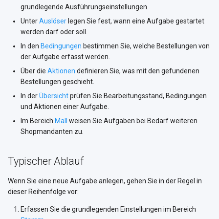
grundlegende Ausführungseinstellungen.
i
Unter
Auslöser
legen Sie fest, wann eine Aufgabe gestartet
t
werden darf oder soll.
i
In den
Bedingungen
bestimmen Sie, welche Bestellungen von
der Aufgabe erfasst werden.
a
Über die
Aktionen
definieren Sie, was mit den gefundenen
l
Bestellungen geschieht.
i
In der
Übersicht
prüfen Sie Bearbeitungsstand, Bedingungen
und Aktionen einer Aufgabe.
s
Im Bereich
Mall
weisen Sie Aufgaben bei Bedarf weiteren
i
Shopmandanten zu.
e
Typischer Ablauf
r
Wenn Sie eine neue Aufgabe anlegen, gehen Sie in der Regel in
t
dieser Reihenfolge vor:
Erfassen Sie die grundlegenden Einstellungen im Bereich