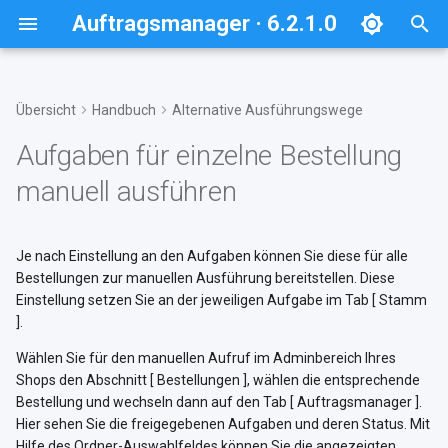
Auftragsmanager · 6.2.1.0
S
u
Übersicht
Handbuch
Alternative Ausführungswege
Überblick
Inhalte
Einstellungen
Bestellzeitpunkt global für
Hilfe und Support
Systemanforderungen
Grundeinstellungen
Stamm
c
Aufgaben für einzelne Bestellung
Aufgaben festlegen
h
Anforderungen
Beispielaufgaben
Aufgaben
Lizenzen
manuell ausführen
Kompatibilität
Aufgabeneinstellungen ->
Mall
Cronjob-Einrichtung
Ordner
e
Neuinstallation
Übersicht
w
Cronjobs für unterschiedlich
Je nach Einstellung an den Aufgaben können Sie diese für alle
Allgemeine
Bestellungen zur manuellen Ausführung bereitstellen. Diese
zu steuernde Aufgaben
Cronjobeinstellungen
Update
Auslöser
i
Einstellung setzen Sie an der jeweiligen Aufgabe im Tab [ Stamm
r
].
Ausführungsstatus abfragen
Aufrufdaten je Cronjob-ID
Deinstallation
Bedingungen
d
Wählen Sie für den manuellen Aufruf im Adminbereich Ihres
Installationsprüfung
Aktionen
Shops den Abschnitt [ Bestellungen ], wählen die entsprechende
i
Bestellung und wechseln dann auf den Tab [ Auftragsmanager ].
Hier sehen Sie die freigegebenen Aufgaben und deren Status. Mit
n
Hilfe des Ordner-Auswahlfeldes können Sie die angezeigten