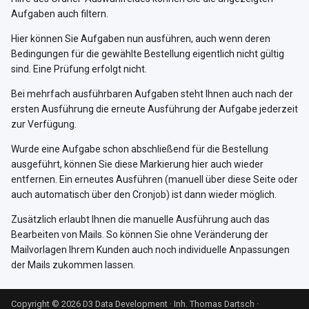
i
Aufgaben auch filtern.
t
Hier können Sie Aufgaben nun ausführen, auch wenn deren
Bedingungen für die gewählte Bestellung eigentlich nicht gültig
i
sind. Eine Prüfung erfolgt nicht.
a
Bei mehrfach ausführbaren Aufgaben steht Ihnen auch nach der
l
ersten Ausführung die erneute Ausführung der Aufgabe jederzeit
zur Verfügung.
i
Wurde eine Aufgabe schon abschließend für die Bestellung
s
ausgeführt, können Sie diese Markierung hier auch wieder
entfernen. Ein erneutes Ausführen (manuell über diese Seite oder
i
auch automatisch über den Cronjob) ist dann wieder möglich.
e
Zusätzlich erlaubt Ihnen die manuelle Ausführung auch das
r
Bearbeiten von Mails. So können Sie ohne Veränderung der
Mailvorlagen Ihrem Kunden auch noch individuelle Anpassungen
t
der Mails zukommen lassen.
Copyright © 2026 D3 Data Development · Inh. Thomas Dartsch
·