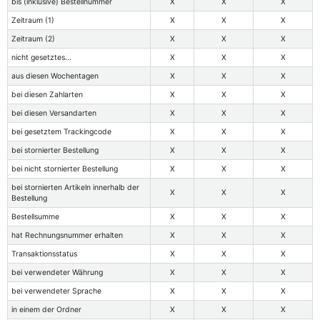
bis (inklusive) Bestellnummer
X
X
X
Zeitraum (1)
X
X
X
Zeitraum (2)
X
X
X
nicht gesetztes...
X
X
X
aus diesen Wochentagen
X
X
X
bei diesen Zahlarten
X
X
X
bei diesen Versandarten
X
X
X
bei gesetztem Trackingcode
X
X
X
bei stornierter Bestellung
X
X
X
bei nicht stornierter Bestellung
X
X
X
bei stornierten Artikeln innerhalb der
X
X
X
Bestellung
Bestellsumme
X
X
X
hat Rechnungsnummer erhalten
X
X
X
Transaktionsstatus
X
X
X
bei verwendeter Währung
X
X
X
bei verwendeter Sprache
X
X
X
in einem der Ordner
X
X
X