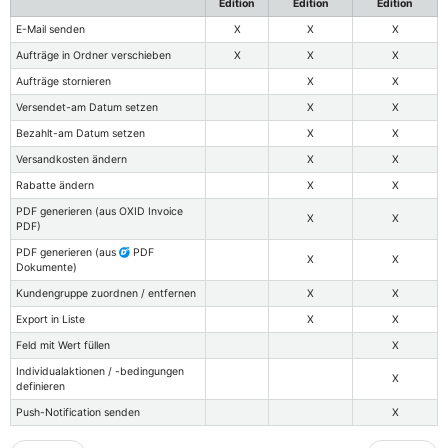
Edition
Edition
Edition
E-Mail senden
X
X
X
Aufträge in Ordner verschieben
X
X
X
Aufträge stornieren
X
X
Versendet-am Datum setzen
X
X
Bezahlt-am Datum setzen
X
X
Versandkosten ändern
X
X
Rabatte ändern
X
X
PDF generieren (aus OXID Invoice
X
X
PDF)
PDF generieren (aus
PDF
X
X
Dokumente)
Kundengruppe zuordnen / entfernen
X
X
Export in Liste
X
X
Feld mit Wert füllen
X
Individualaktionen / -bedingungen
X
definieren
Push-Notification senden
X