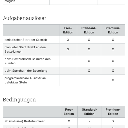
möglich
Aufgabenauslöser
Free-
Standard-
Premium-
Edition
Edition
Edition
periodischer Start per Cronjob
X
X
X
manueller Start direkt an den
X
X
X
Bestellungen
beim Bestellabschluss durch den
X
X
Kunden
beim Speichern der Bestellung
X
X
programmierbare Auslöser an
X
beliebiger Stelle
Bedingungen
Free-
Standard-
Premium-
Edition
Edition
Edition
ab (inklusive) Bestellnummer
X
X
X