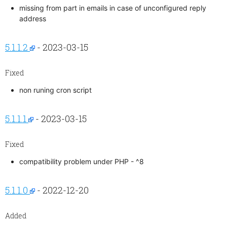
missing from part in emails in case of unconfigured reply
address
5.1.1.2
- 2023-03-15
Fixed
non runing cron script
5.1.1.1
- 2023-03-15
Fixed
compatibility problem under PHP - ^8
5.1.1.0
- 2022-12-20
Added