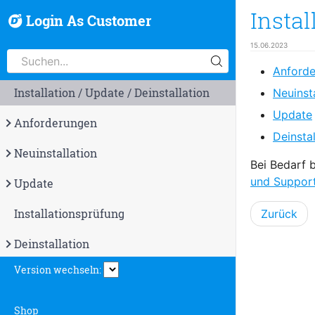
Instal
Login As Customer
15.06.2023
Anford
Installation / Update / Deinstallation
Neuinsta
Update
Anforderungen
Deinstal
Neuinstallation
Bei Bedarf b
und Suppor
Update
Installationsprüfung
Zurück
Deinstallation
Version wechseln:
Shop