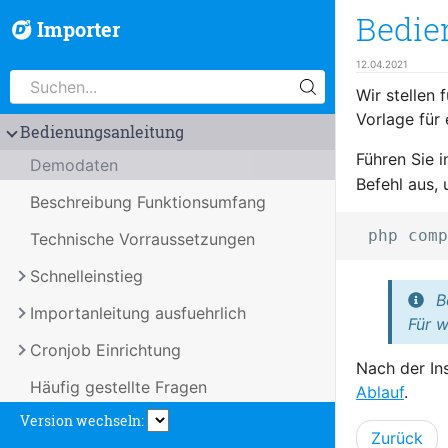
Bedie
Importer
12.04.2021
Wir stellen
Vorlage für
Bedienungsanleitung
Führen Sie 
Demodaten
Befehl aus,
Beschreibung Funktionsumfang
Technische Vorraussetzungen
Schnelleinstieg
B
Importanleitung ausfuehrlich
Für w
Cronjob Einrichtung
Nach der In
Häufig gestellte Fragen
Ablauf
.
Version wechseln:
Zurück