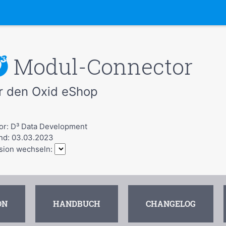
Modul-Connector
r den Oxid eShop
or: D³ Data Development
nd: 03.03.2023
sion wechseln:
ON
HANDBUCH
CHANGELOG