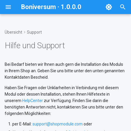
Boniversum · 1.0.0.0
S
u
Übersicht
Support
Überblick
Einstieg
Systemanforderungen
Inhalte
Entscheidungsmatrix
c
Hilfe und Support
h
Anforderungen
Bonitätsbewertung
Letztes Rating am
Kundenkonto
e
Bei Bedarf bieten wir Ihnen auch gern die Installation des Moduls
Neuinstallation
in Ihrem Shop an. Geben Sie uns bitte unter den unten genannten
w
Kontaktdaten Bescheid.
Update
i
Haben Sie Fragen oder Unklarheiten in Verbindung mit diesem
r
Modul oder dessen Installation, stehen Ihnen Hilfetexte in
Deinstallation
unserem
HelpCenter
zur Verfügung. Finden Sie darin die
d
benötigten Antworten nicht, kontaktieren Sie uns bitte unter den
Installationsprüfung
folgenden Möglichkeiten:
i
per E-Mail:
support@shopmodule.com
oder
n