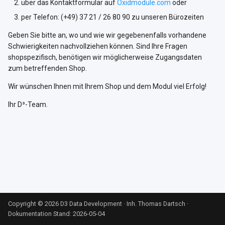
über das Kontaktformular auf
Oxidmodule.com
oder
i
per Telefon: (+49) 37 21 / 26 80 90 zu unseren Bürozeiten
t
Geben Sie bitte an, wo und wie wir gegebenenfalls vorhandene
i
Schwierigkeiten nachvollziehen können. Sind Ihre Fragen
shopspezifisch, benötigen wir möglicherweise Zugangsdaten
a
zum betreffenden Shop.
l
Wir wünschen Ihnen mit Ihrem Shop und dem Modul viel Erfolg!
i
Ihr D³-Team.
s
i
e
r
t
Copyright © 2026 D3 Data Development · Inh. Thomas Dartsch
·
Dokumentation Stand: 2026-05-04