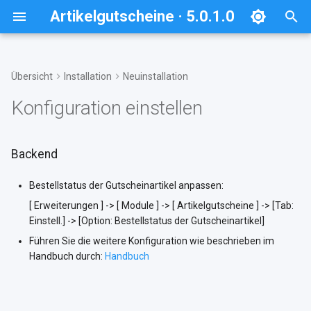
Artikelgutscheine · 5.0.1.0
S
u
Übersicht
Installation
Neuinstallation
Systemanforderungen
Backend
Wann kann ein Update
Modulerweiterungen
Inhalte
Hilfe und Support
Rabatt
c
Konfiguration einstellen
ausgeführt werden?
deaktivieren und entfernen
h
Vorbereitungen
Konfiguration
Gutscheinserie
Modul deaktivieren
Modul deaktivieren
e
Backend
w
Dateien erneuern
Modul aus der Installation
Bestellstatus der Gutscheinartikel anpassen:
entfernen
i
[ Erweiterungen ] -> [ Module ] -> [ Artikelgutscheine ] -> [Tab:
providerspezifische
r
Einstell.] -> [Option: Bestellstatus der Gutscheinartikel]
Installation
Datenbank bereinigen
Führen Sie die weitere Konfiguration wie beschrieben im
d
Handbuch durch:
Handbuch
Modulinformationen
TMP-Ordner leeren
i
aktualisieren
n