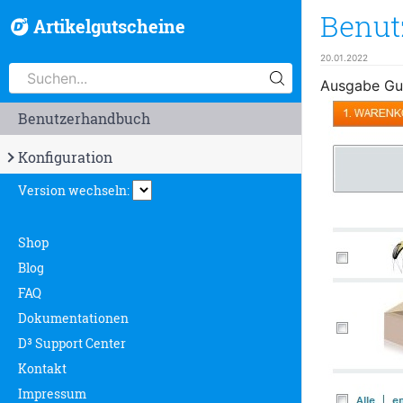
Benut
Artikelgutscheine
20.01.2022
Ausgabe Gut
Benutzerhandbuch
Konfiguration
Version wechseln:
Shop
Blog
FAQ
Dokumentationen
D³ Support Center
Kontakt
Impressum