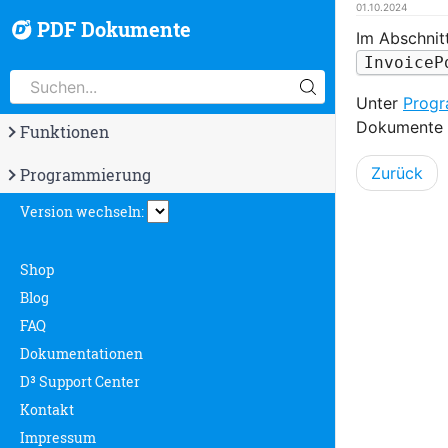
01.10.2024
PDF Dokumente
Im Abschnit
InvoiceP
Unter
Progr
Dokumente b
Funktionen
Zurück
Programmierung
Version wechseln:
Shop
Blog
FAQ
Dokumentationen
D³ Support Center
Kontakt
Impressum