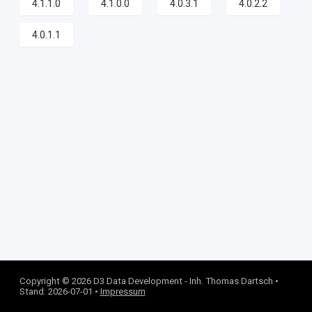
4.1.1.0
4.1.0.0
4.0.3.1
4.0.2.2
4.0.1.1
Copyright © 2026 D3 Data Development - Inh. Thomas Dartsch •
Stand: 2026-07-01 •
Impressum